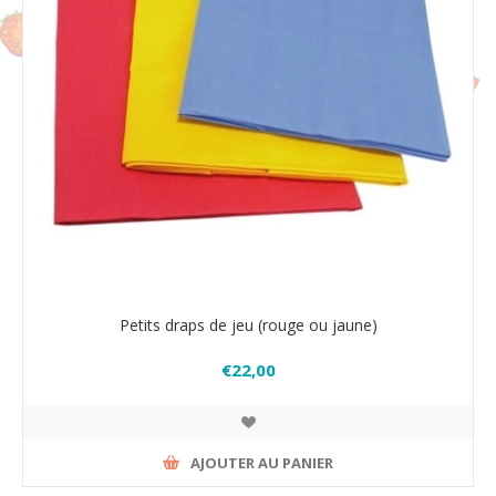
Petits draps de jeu (rouge ou jaune)
€22,00
AJOUTER AU PANIER