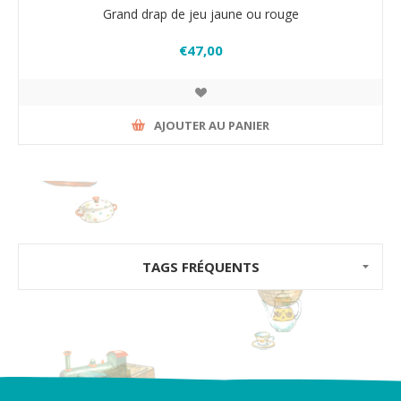
Grand drap de jeu jaune ou rouge
€47,00
AJOUTER AU PANIER
TAGS FRÉQUENTS