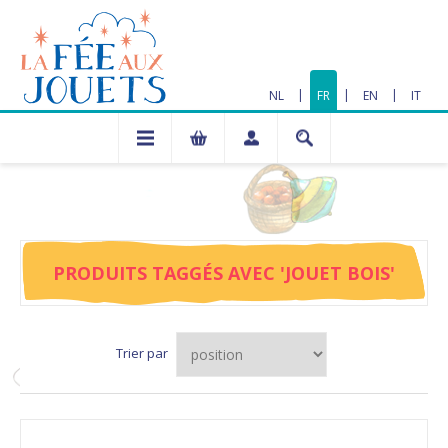
|
|
|
NL
FR
EN
IT
PRODUITS TAGGÉS AVEC 'JOUET BOIS'
Trier par