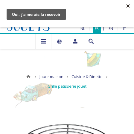
|
|
|
NL
FR
EN
IT
Jouer maison
Cuisine & Dînette
Grille pâtisserie jouet