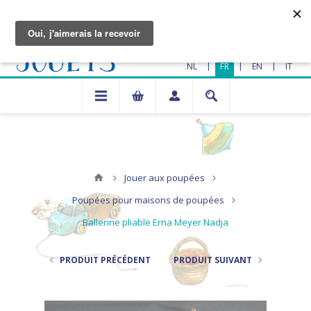
|
|
|
NL
FR
EN
IT
Jouer aux poupées
Poupées pour maisons de poupées
Ballerine pliable Erna Meyer Nadja
PRODUIT PRÉCÉDENT
PRODUIT SUIVANT